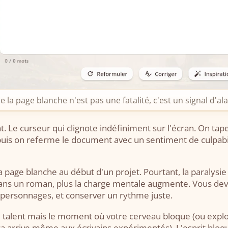
 la page blanche n'est pas une fatalité, c'est un signal d'al
Le curseur qui clignote indéfiniment sur l'écran. On tape
puis on referme le document avec un sentiment de culpabilit
a page blanche au début d'un projet. Pourtant, la paralys
dans un roman, plus la charge mentale augmente. Vous dev
es personnages, et conserver un rythme juste.
 talent mais le moment où votre cerveau bloque (ou explos
(ça arrive même aux écrivains expérimentés). L'esprit bloqu