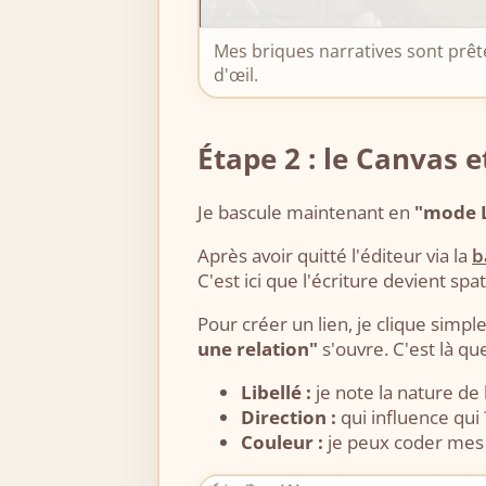
Mes briques narratives sont prête
d'œil.
Étape 2 : le Canvas e
Je bascule maintenant en
"mode L
Après avoir quitté l'éditeur via la
b
C'est ici que l'écriture devient spat
Pour créer un lien, je clique si
une relation"
s'ouvre. C'est là qu
Libellé :
je note la nature de l
Direction :
qui influence qui 
Couleur :
je peux coder mes r